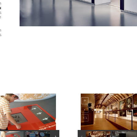
n
u
s
e
n
s