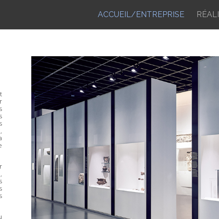
ACCUEIL/ENTREPRISE
RÉAL
t
r
s
s
s
,
a
e
r
s
,
s
s
s
u