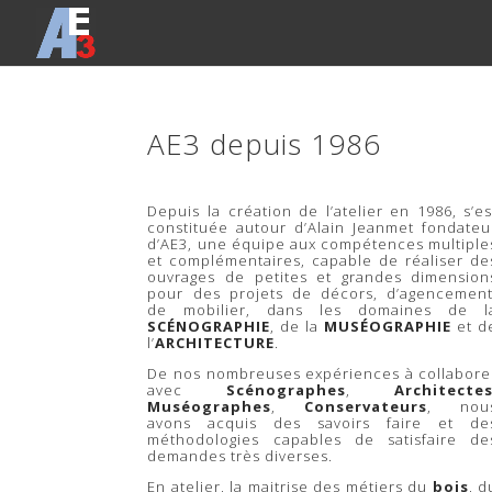
AE3 depuis 1986
Depuis la création de l’atelier en 1986, s’es
constituée autour d’Alain Jeanmet fondateu
d’AE3, une équipe aux compétences multiple
et complémentaires, capable de réaliser de
ouvrages de petites et grandes dimension
pour des projets de décors, d’agencement
de mobilier, dans les domaines de l
SCÉNOGRAPHIE
, de la
MUSÉOGRAPHIE
et d
l’
ARCHITECTURE
.
De nos nombreuses expériences à collabore
avec
Scénographes
,
Architecte
Muséographes
,
Conservateurs
, nou
avons acquis des savoirs faire et de
méthodologies capables de satisfaire de
demandes très diverses.
En atelier, la maitrise des métiers du
bois
, d