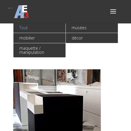
ae3
-
réalisations
Tout
musées
mobilier
décor
maquette /
manipulation