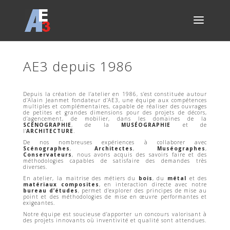
AE3 depuis 1986
Depuis la création de l’atelier en 1986, s’est constituée autour
d’Alain Jeanmet fondateur d’AE3, une équipe aux compétences
multiples et complémentaires, capable de réaliser des ouvrages
de petites et grandes dimensions pour des projets de décors,
d’agencement, de mobilier, dans les domaines de la
SCÉNOGRAPHIE
, de la
MUSÉOGRAPHIE
et de
l’
ARCHITECTURE
.
De nos nombreuses expériences à collaborer avec
Scénographes
,
Architectes
,
Muséographes
,
Conservateurs
, nous avons acquis des savoirs faire et des
méthodologies capables de satisfaire des demandes très
diverses.
En atelier, la maitrise des métiers du
bois
, du
métal
et des
matériaux composites
, en interaction directe avec notre
bureau d’études
, permet d’explorer des principes de mise au
point et des méthodologies de mise en œuvre performantes et
exigeantes.
Notre équipe est soucieuse d’apporter un concours valorisant à
des projets innovants où inventivité et qualité sont attendues.